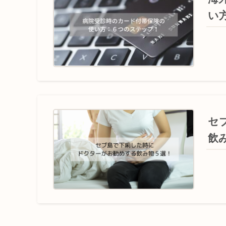
い
セ
飲